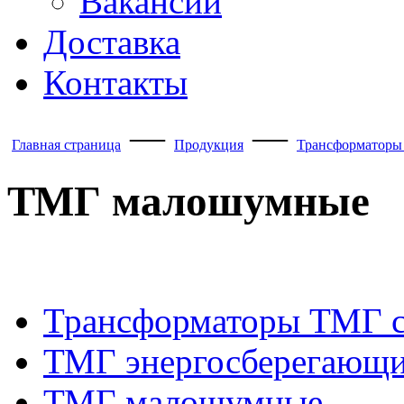
Вакансии
Доставка
Контакты
—
—
Главная страница
Продукция
Трансформаторы
ТМГ малошумные
Трансформаторы ТМГ с
ТМГ энергосберегающ
ТМГ малошумные