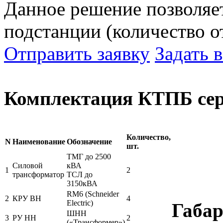
Данное решение позволяе
подстанции (количество 
Отправить заявку
Задать 
Комплектация КТПБ сер
Количество,
N
Наименование
Обозначение
шт.
ТМГ до 2500
Силовой
кВА
1
2
трансформатор
ТСЛ до
3150кВА
RM6 (Schneider
2
КРУ ВН
4
Electric)
Габа
ШНН
3
РУ НН
2
(«Трансформер»)