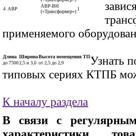
завис
АВР-ВН
4
АВР
1
(«Трансформер»)
транс
применяемого оборудован
Длина
Ширина
Высота помещения ТП
Узнать 
до 7500
2,5 и 3,0
от 2,5 до 2,9
типовых сериях КТПБ м
К началу раздела
В связи с регулярным
характеристики тов