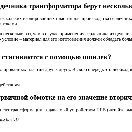
рдечника трансформатора берут несколь
 нескольких изолированных пластин для производства сердечни
и токами.
в несколько раз, чем в случае применения сердечника из цельног
 условие – материал для его изготовления должен обладать бо
е стягиваются с помощью шпилек?
олированных пластин друг к другу. В свою очередь это необход
действиям.
рвичной обмотке на его значение втори
циент трансформации, задаваемый устройством ПБВ (читайте вы
m-chast-1/